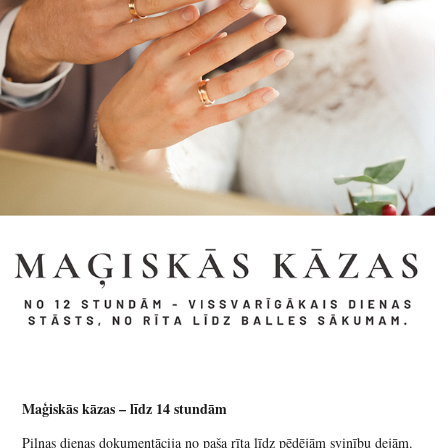
Maģiskās kāzas – līdz 14 stundām
Pilnas dienas dokumentācija no paša rīta līdz pēdējām svinību dejām.